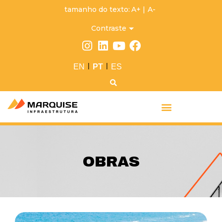
tamanho do texto:
A+
|
A-
Contraste
|
|
EN
PT
ES
OBRAS