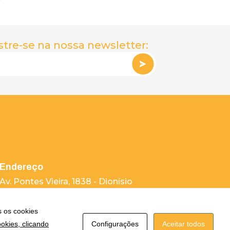
Leia Mais
tre-se na nossa newsletter:
Endereço
Av. Pontes Vieira, 1838 - Dionísio
Torres Fortaleza - CE 60135-238
(85) 4008-3333
s os cookies
okies, clicando
Configurações
Aceitar todos