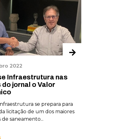
bro 2022
20 setembro 2022
e Infraestrutura nas
TV Verdes Mar
do jornal o Valor
cobertura ao v
ico
primeiras hora
ma...
nfraestrutura se prepara para
 da licitação de um dos maiores
A Feira da Madruga
 de saneamento...
Fortaleza voltou nes
13 de julho e movim
s