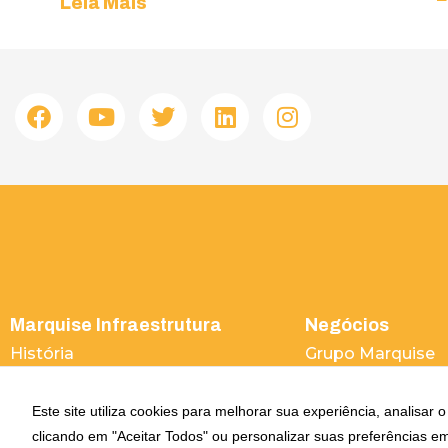
Leia Mais
Marquise Infraestrutura
Negócios
História
Grupo Marquise
Obras
Marquise Ambien
Reconhecimento
Marquise Incorp
Este site utiliza cookies para melhorar sua experiência, analisar
Relatório de transparência e
clicando em "Aceitar Todos" ou personalizar suas preferências e
igualdade salarial