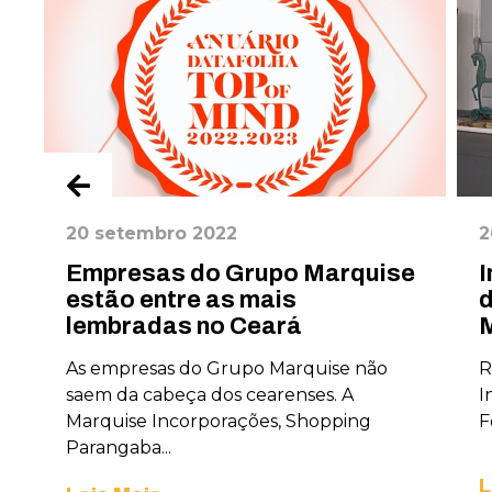
20 setembro 2022
2
Empresas do Grupo Marquise
I
estão entre as mais
d
lembradas no Ceará
M
As empresas do Grupo Marquise não
R
saem da cabeça dos cearenses. A
I
Marquise Incorporações, Shopping
F
Parangaba...
L