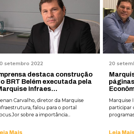
0 setembro 2022
20 setem
mprensa destaca construção
Marquis
o BRT Belém executada pela
páginas 
arquise Infraes...
Econôm
enan Carvalho, diretor da Marquise
Marquise I
nfraestrutura, falou para o portal
participar
ocus.Jor sobre a importância...
programas
eia Mais
Leia Mai