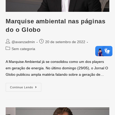
corretamente.
Estatísticas
Marquise ambiental nas páginas
Os cookies de
estatísticas, ou
do o Globo
análises,
traduzem as
interações dos
@avanzadmin
20 de setembro de 2022
visitantes em
relatórios
Sem categoria
detalhados de
comportamento,
de maneira
A Marquise Ambiental já se consolidou como um dos players
anônima.
em geração de energia. No último domingo (29/05), o Jornal O
Globo publicou ampla matéria falando sobre a geração de…
Funcional
Os cookies
Continue Lendo
funcionais
ajustam o
site a
serviços de
terceiros,
como links
para seu