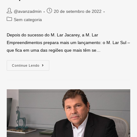
@avanzadmin
20 de setembro de 2022
Sem categoria
Depois do sucesso do M. Lar Jacarey, a M. Lar
Empreendimentos prepara mais um lançamento: o M. Lar Sul –
que fica em uma das regiões que mais têm se…
Continue Lendo
Necessários
Os cookies
necessários
são
essenciais
para o
funcionamento
do site, sem
eles o site não
funcionaria