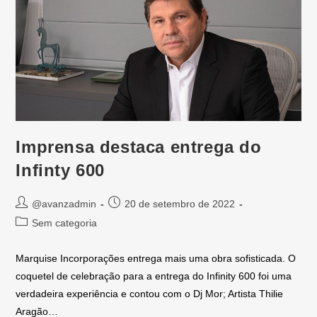
perfil em
redes
sociais,
comentários,
chatbots,
etc.
Marketing
Os cookies de
marketing ou
publicidade
Imprensa destaca entrega do
rastreiam a
navegação dos
Infinty 600
visitantes e
coletam dados
para que a
@avanzadmin
20 de setembro de 2022
empresa possa
fornecer
Sem categoria
anúncios mais
relevantes de
acordo com tal
Marquise Incorporações entrega mais uma obra sofisticada. O
comportamento.
coquetel de celebração para a entrega do Infinity 600 foi uma
verdadeira experiência e contou com o Dj Mor; Artista Thilie
Aragão…