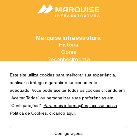
Marquise Infraestrutura
História
Obras
Reconhecimento
Relatório de transparência e igualdade salarial
Este site utiliza cookies para melhorar sua experiência,
Negócios
analisar o tráfego e garantir o funcionamento
Grupo Marquise
adequado. Você pode aceitar todos os cookies clicando em
Marquise Ambiental
"Aceitar Todos" ou personalizar suas preferências em
Marquise Incorporações
"Configurações".
Para mais informações, acesse nossa
Comunicação
Política de Cookies, clicando aqui.
Notícias
Trabalhe Conosco
Configurações
Fale Conosco